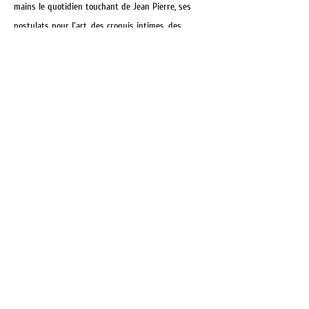
mains le quotidien touchant de Jean Pierre, ses
postulats pour l'art, des croquis intimes, des
photos de presse, des fleurs bleues et roses
baignant de coups de brosse et d'éclats argentés,
et trois sucrettes de Buenos-Aires.
Pièce homérique de l'exposition, une grande
toile de mer, paradisiaque et vénéneuse comme les
délices de Bosch, cadre en polyptique Alechinskyen
des extraits de gravures infernales et
naufrageuses, à la Dante de Gustave Doré, autour
d'un portrait de famille pointilliste et charnel,
couleur de terre et pétri d'amour.
Enfin, si vous n'avez pas froid aux yeux,
vous pourrez descendre aux caves de Zedes